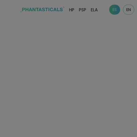
HP
PSP
ELA
ES
EN